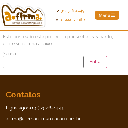
31 2526-4449
Menu
31 99935-7380
Este conteúdo está protegido por senha. Para vê-lo,
digite sua senha abaixo.
Senha:
Contatos
Ligue agora (31) 2526-4449
afirma@afirmacomunicacao.com.br