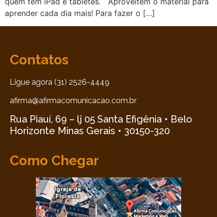
quem tem iPad e tabletes. Aproveitem o material para
aprender cada dia mais! Para fazer o […]
Contatos
Ligue agora (31) 2526-4449
afirma@afirmacomunicacao.com.br
Rua Piauí, 69 – lj 05 Santa Efigênia • Belo
Horizonte Minas Gerais • 30150-320
Como Chegar