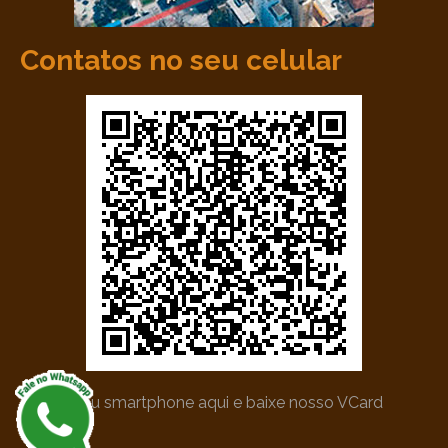
Contatos no seu celular
*Utilize seu smartphone aqui e baixe nosso VCard