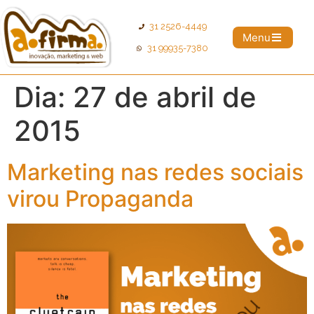
31 2526-4449
Menu
31 99935-7380
Dia:
27 de abril de
2015
Marketing nas redes sociais
virou Propaganda