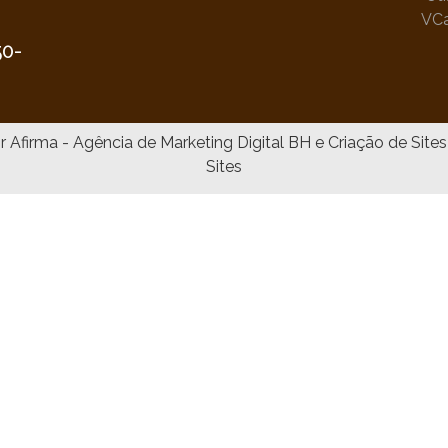
VC
•
50-
Sites