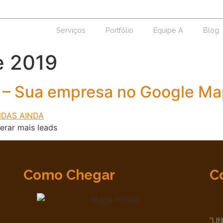
Serviços
Portfólio
Equipe A
Blog
e 2019
7 – Sua empresa no Google Ma
erar mais leads
Como Chegar
C
*Ut