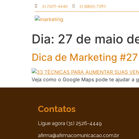
31 2526-4449
31 99935-7380
Dia:
27 de maio d
Dica de Marketing #2
Veja como o Google Maps pode te ajudar a g
Contatos
Ligue agora (31) 2526-4449
afirma@afirmacomunicacao.com.br