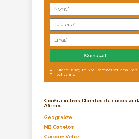
Começar!
Site 100% seguro. Não usaremos seu email para
outros fins.
Confira outros Clientes de sucesso d
Afirma:
Geografize
MB Cabelos
Garçom Veloz