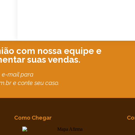
ião com nossa equipe e
ntar suas vendas.
 e-mail para
br e conte seu caso.
Como Chegar
Co