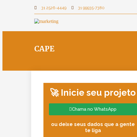
31 2526-4449
31 99935-7380
CAPE
🚀 Inicie seu projeto
Chama no WhatsApp
ou deixe seus dados que a gente
te liga