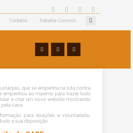
Contatos
Trabalhe Conosco
ustáquio
,
que
se empenha na luta contra
e empenhou ao máximo para trazer tudo
mular e criar um novo website mostrando
 pela casa.
 informação para doações e voluntariado.
 tudo a sua disposição.