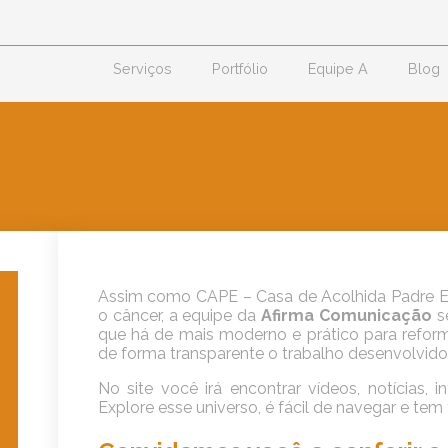
Serviços
Portfólio
Equipe A
Blog
Assim como CAPE – Casa de Acolhida Padre E
o câncer, a equipe da
Afirma Comunicação
s
que há de mais moderno e prático para refor
de forma transparente o trabalho desenvolvido
No site você irá encontrar vídeos, notícias,
Explore esse universo, é fácil de navegar e tem