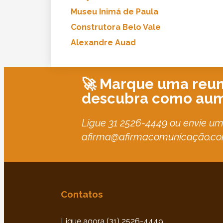
Museu Inimá de Paula
Construtora Belo Vale
Alexandre Auad
🚀 Marque uma reun
descubra como aume
Ligue 31 2526-4449 ou envie um
afirma@afirmacomunicação.com.
Contatos
Ligue agora (31) 2526-4449