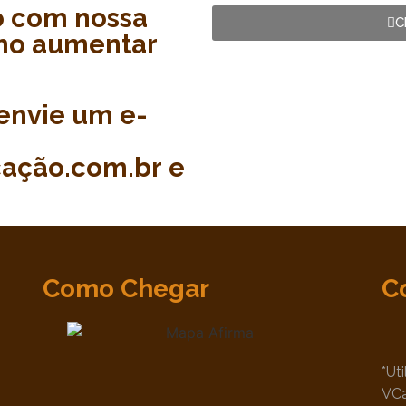
o com nossa
C
mo aumentar
envie um e-
ação.com.br e
Como Chegar
C
*Ut
VC
•