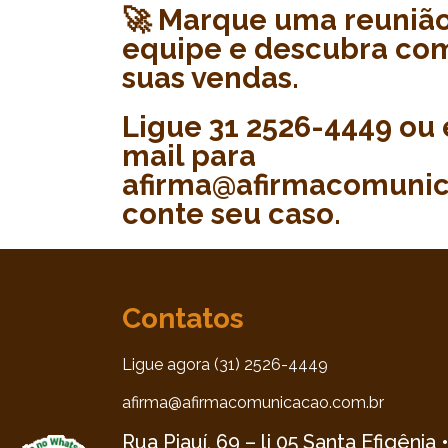
🚀 Marque uma reuniã
equipe e descubra co
suas vendas.
Ligue 31 2526-4449 ou 
mail para
afirma@afirmacomunic
conte seu caso.
Contatos
Ligue agora (31) 2526-4449
afirma@afirmacomunicacao.com.br
Rua Piauí, 69 – lj 05 Santa Efigênia 