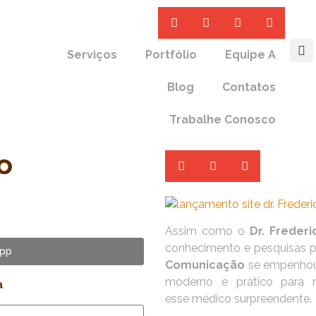
Serviços
Portfólio
Equipe A
Blog
Contatos
Trabalhe Conosco
o
Assim como o
Dr. Freder
conhecimento e pesquisas 
pp
Comunicação
se empenhou 
moderno e prático para r
a
esse médico surpreendente.