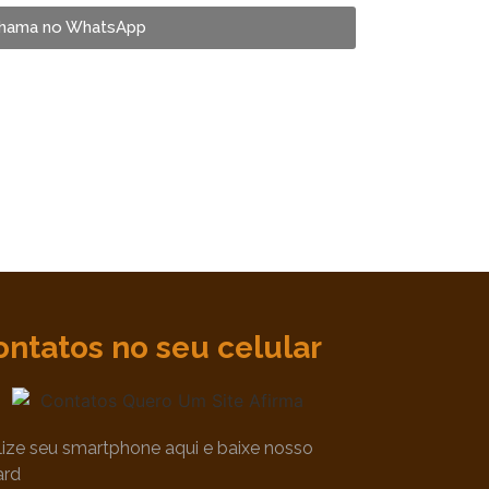
hama no WhatsApp
ontatos no seu celular
ilize seu smartphone aqui e baixe nosso
ard