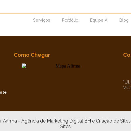
Serviços
Portfólio
Equipe A
Blog
Como Chegar
Co
*Ut
VC
onte
Sites