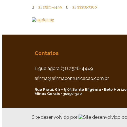
31 2526-4449
31 99935-7380
Contatos
Ligue agora (31) 2526-4449
afirma@afirmacomunicacao.com.br
Rua Piauí, 69 – lj 05 Santa Efigênia • Belo Horiz
Minas Gerais • 30150-320
Site desenvolvido por