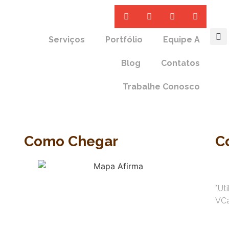
Serviços
Portfólio
Equipe A
Blog
Contatos
Trabalhe Conosco
Como Chegar
C
*Ut
VC
•
50-