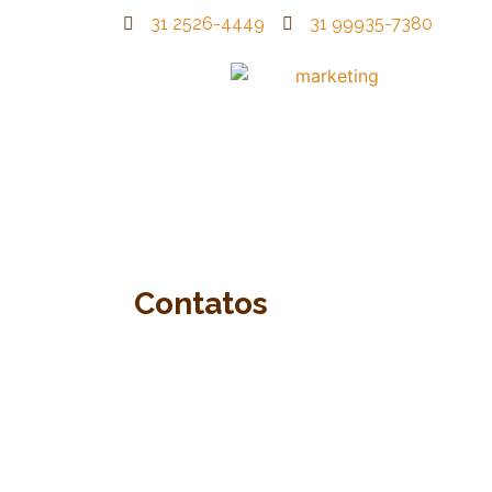
31 2526-4449
31 99935-7380
Contatos
Ligue agora (31) 2526-4449
afirma@afirmacomunicacao.com.br
Rua Piauí, 69 – lj 05 Santa Efigênia 
Belo Horizonte Minas Gerais • 301
320