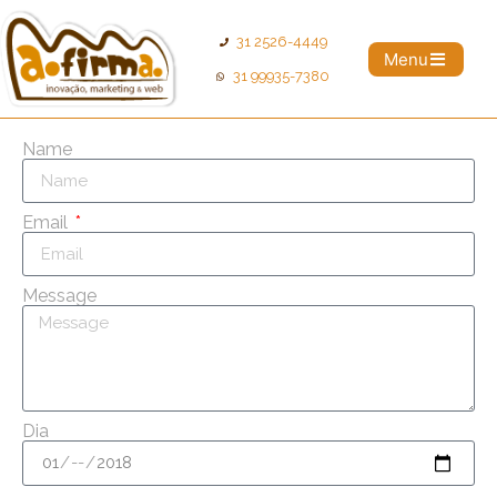
31 2526-4449
Menu
31 99935-7380
Name
Email
Message
Dia