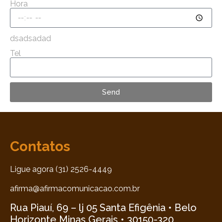
Hora
dsadsadad
Tel
Send
Contatos
Ligue agora (31) 2526-4449
afirma@afirmacomunicacao.com.br
Rua Piauí, 69 – lj 05 Santa Efigênia • Belo
Horizonte Minas Gerais • 30150-320