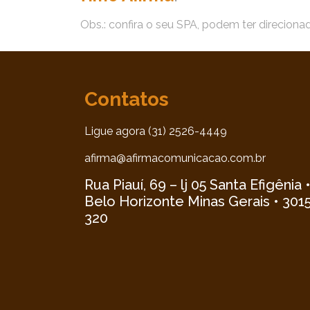
Obs.: confira o seu SPA, podem ter direciona
Contatos
Ligue agora (31) 2526-4449
afirma@afirmacomunicacao.com.br
Rua Piauí, 69 – lj 05 Santa Efigênia 
Belo Horizonte Minas Gerais • 301
320