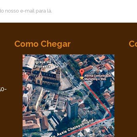
do nosso e-mail para lá.
Como Chegar
C
•
50-