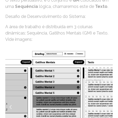
O texto persuasivo, é o conjunto e
GM
colocados em
uma
Sequência
lógica, chamaremos este de
Texto
.
Desafio de Desenvolvimento do Sistema:
A área de trabalho é distribuída em 3 colunas
dinâmicas: Sequência, Gatilhos Mentais (GM) e Texto.
Vide imagens: