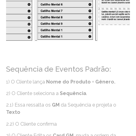
Sequência de Eventos Padrão:
1) O Cliente lança
Nome do Produto
+
Gênero.
2) O Cliente seleciona a
Sequência
.
2.1) Essa ressalta os
GM
da Sequência e projeta o
Texto
2.2) O Cliente confirma
3) O Cliente Edita os
Card GM,
muda a ordem da