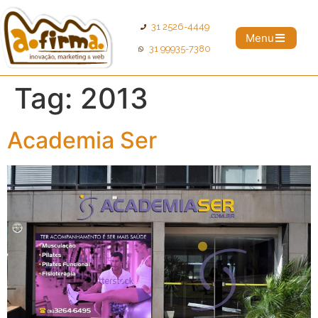
31 2526-4449
Menu
31 99935-7380
Tag:
2013
Academia Ser