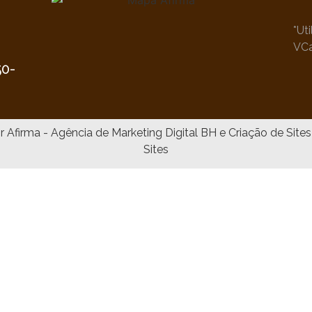
*Ut
VC
•
50-
Sites