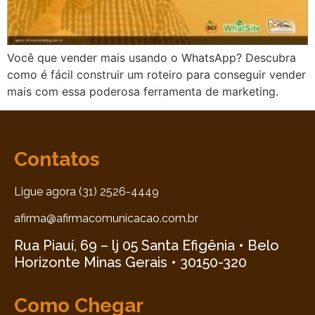
Você que vender mais usando o WhatsApp? Descubra
como é fácil construir um roteiro para conseguir vender
mais com essa poderosa ferramenta de marketing.
Contatos
Ligue agora (31) 2526-4449
afirma@afirmacomunicacao.com.br
Rua Piauí, 69 – lj 05 Santa Efigênia • Belo
Horizonte Minas Gerais • 30150-320
Como Chegar