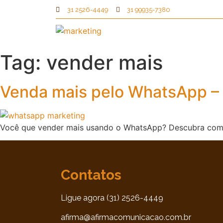
31 2526-4449
31 99935-7380
Tag:
vender mais
Venda mais pelo WhatsApp – 
Você que vender mais usando o WhatsApp? Descubra como é
Contatos
Ligue agora (31) 2526-4449
afirma@afirmacomunicacao.com.br