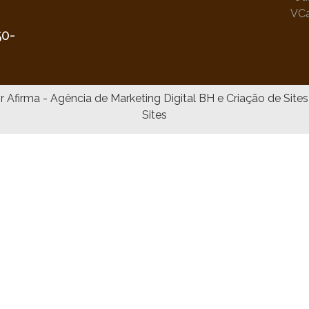
VC
•
50-
Sites