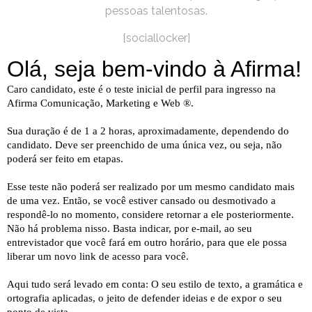
pessoas talentosas.
[sociallocker]