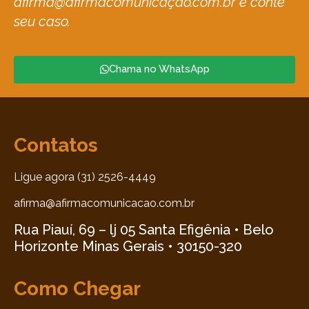
afirma@afirmacomunicação.com.br e conte
seu caso.
Chama no WhatsApp
Contatos
Ligue agora (31) 2526-4449
afirma@afirmacomunicacao.com.br
Rua Piauí, 69 – lj 05 Santa Efigênia • Belo
Horizonte Minas Gerais • 30150-320
Como Chegar