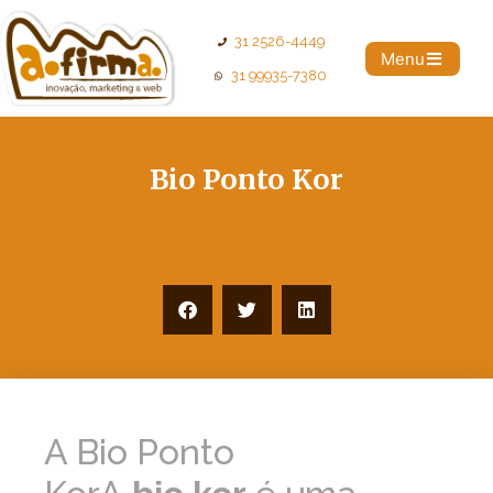
31 2526-4449
Menu
31 99935-7380
Bio Ponto Kor
A Bio Ponto