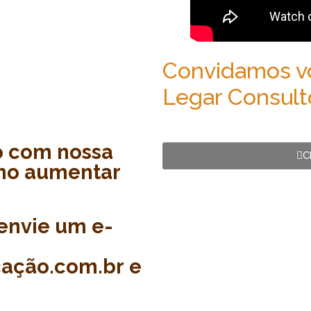
Convidamos voc
Legar Consult
o com nossa
C
mo aumentar
envie um e-
ação.com.br e