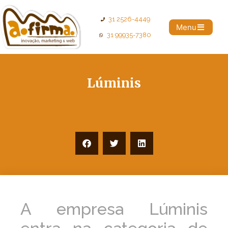
31 2526-4449
Menu
31 99935-7380
Lúminis
A empresa Lúminis