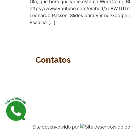
Olá, que bom que você está no WordCamp BH 
https://www.youtube.com/embed/xd8WTUTrraE B
Leonardo Passos. Slides para ver no Google 
Escolha […]
Contatos
Ligue agora (31) 2526-4449
afirma@afirmacomunicacao.com.br
Rua Piauí, 69 – lj 05 Santa Efigênia 
Belo Horizonte Minas Gerais • 301
320
Site desenvolvido por