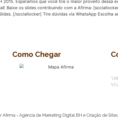
2015. Esperamos que você tire o maior proveito dessa ex
aixe os slides contribuindo com a Afirma: [sociallocker]
Slides. [/sociallocker] Tire dúvidas via WhatsApp Escolh
Como Chegar
C
*Ut
VC
•
50-