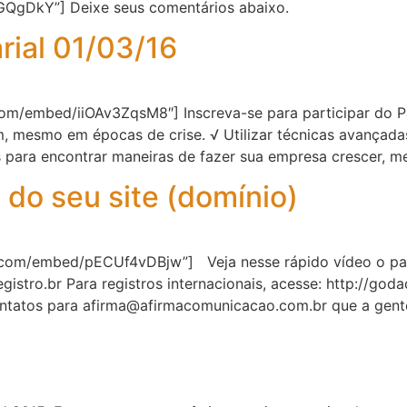
QgDkY”] Deixe seus comentários abaixo.
ial 01/03/16
com/embed/iiOAv3ZqsM8″] Inscreva-se para participar do P
 mesmo em épocas de crise. √ Utilizar técnicas avançadas
s para encontrar maneiras de fazer sua empresa crescer, m
do seu site (domínio)
e.com/embed/pECUf4vDBjw”] Veja nesse rápido vídeo o pa
/registro.br Para registros internacionais, acesse: http://g
ntatos para afirma@afirmacomunicacao.com.br que a gente