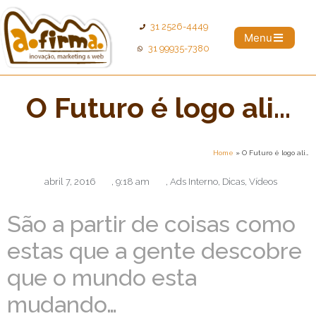
31 2526-4449
Menu
31 99935-7380
O Futuro é logo ali…
Home
»
O Futuro é logo ali…
abril 7, 2016
,
9:18 am
,
Ads Interno
,
Dicas
,
Vídeos
São a partir de coisas como
estas que a gente descobre
que o mundo esta
mudando…