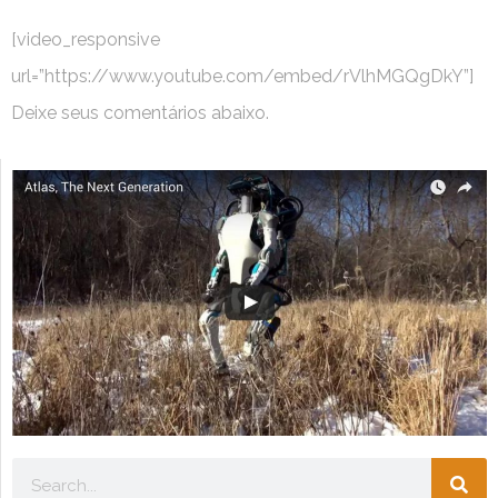
[video_responsive
url=”https://www.youtube.com/embed/rVlhMGQgDkY”]
Deixe seus comentários abaixo.