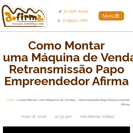
31 2526-4449
Menu
31 99935-7380
Como Montar
uma Máquina de Vend
Retransmissão Papo
Empreendedor Afirma
Home
»
Como Montar uma Máquina de Vendas – Retransmissão Papo Empreendedor
Afirma
maio 18, 2016
,
12:30 pm
,
Ads Interno
,
Vídeos