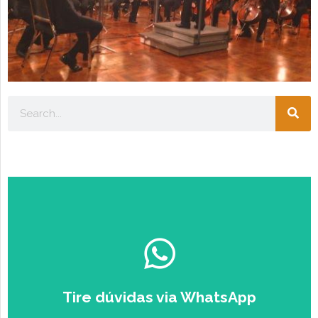
Escolha seu perfil:
🎓
ESTUDANTE
💼
EMPRESÁRIO
Tire dúvidas via WhatsApp