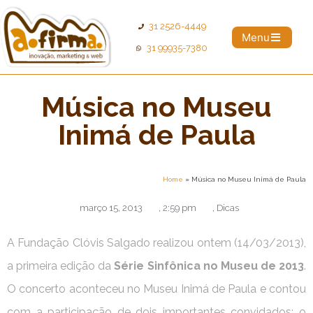
31 2526-4449
Menu
31 99935-7380
Música no Museu
Inimá de Paula
Home
»
Música no Museu Inimá de Paula
março 15, 2013
,
2:59 pm
,
Dicas
A Fundação Clóvis Salgado realizou ontem (14/03/2013),
a primeira edição da
Série Sinfônica no Museu de 2013
.
O concerto aconteceu no Museu Inimá de Paula e contou
com a participação de dois importantes convidados: o