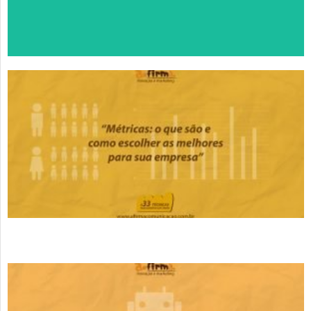
🤳🏻
Falar com um Especialista no
Zap.