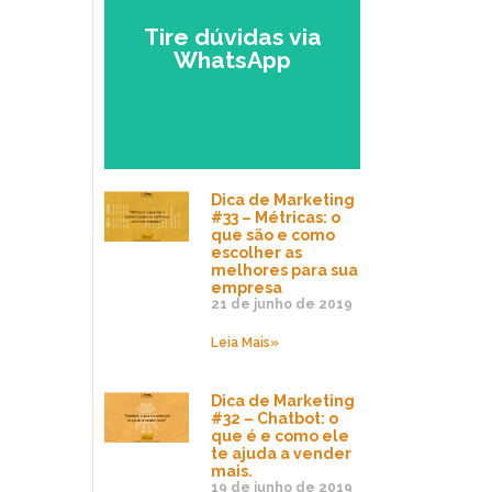
EMPRESÁRIO
Tire dúvidas via
WhatsApp
Falar com um
Especialista no
Zap.
Dica de Marketing
#33 – Métricas: o
que são e como
escolher as
melhores para sua
empresa
21 de junho de 2019
Leia Mais»
Dica de Marketing
#32 – Chatbot: o
que é e como ele
te ajuda a vender
mais.
19 de junho de 2019