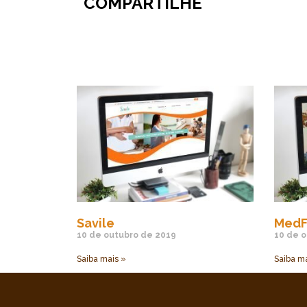
COMPARTILHE
Savile
MedF
10 de outubro de 2019
10 de o
Saiba mais »
Saiba ma