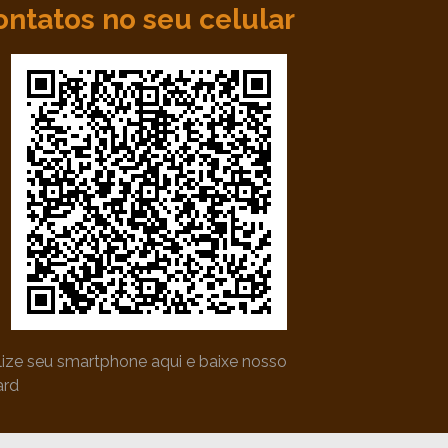
ontatos no seu celular
ilize seu smartphone aqui e baixe nosso
ard