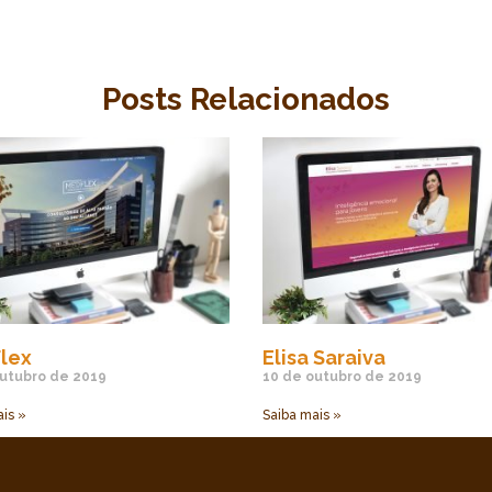
Posts Relacionados
lex
Elisa Saraiva
utubro de 2019
10 de outubro de 2019
is »
Saiba mais »