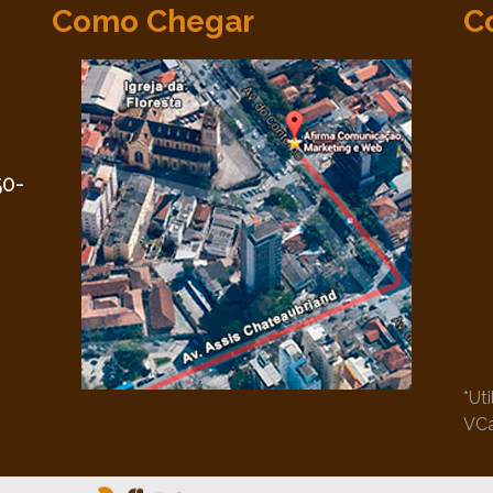
Como Chegar
C
•
50-
*Ut
VC