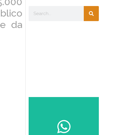
5.000
blico
ge da
Escolha seu
perfil:
ESTUDANTE