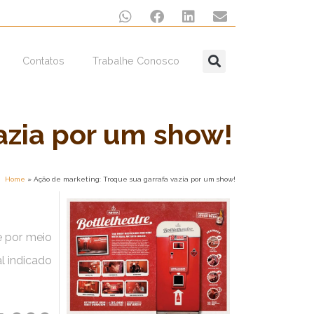
Contatos
Trabalhe Conosco
azia por um show!
Home
»
Ação de marketing: Troque sua garrafa vazia por um show!
e por meio
l indicado