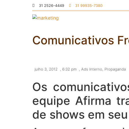
31 2526-4449
31 99935-7380
Comunicativos Fr
julho 3, 2012
,
6:32 pm
,
Ads Interno
,
Propaganda
Os comunicativos
equipe Afirma tr
de shows em seu 