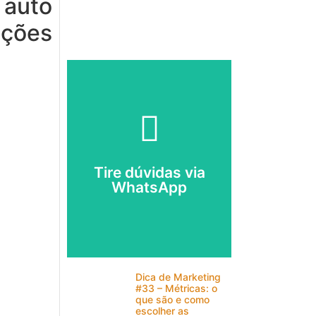
 auto
ações
Escolha seu
perfil:
🎓
ESTUDANTE
💼
EMPRESÁRIO
Tire dúvidas via
WhatsApp
🤳🏻
Falar com um
Especialista no
Zap.
Dica de Marketing
#33 – Métricas: o
que são e como
escolher as