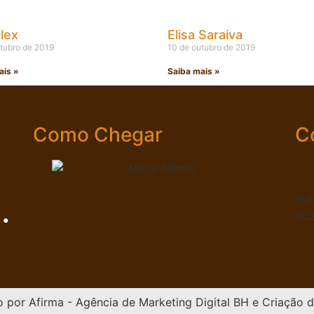
lex
Elisa Saraiva
tubro de 2019
10 de outubro de 2019
ais »
Saiba mais »
Como Chegar
C
*Ut
VC
 •