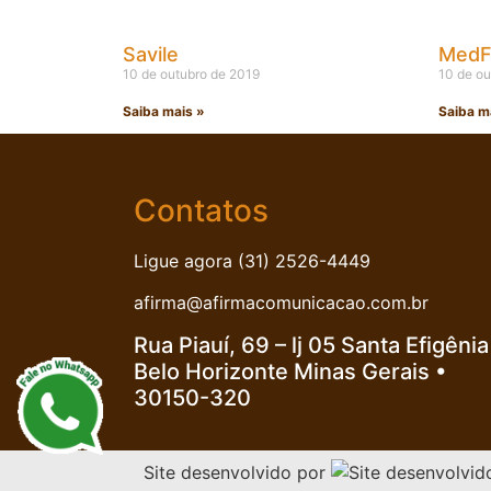
Savile
MedF
10 de outubro de 2019
10 de ou
Saiba mais »
Saiba m
Contatos
Ligue agora (31) 2526-4449
afirma@afirmacomunicacao.com.br
Rua Piauí, 69 – lj 05 Santa Efigênia
Belo Horizonte Minas Gerais •
30150-320
Site desenvolvido por