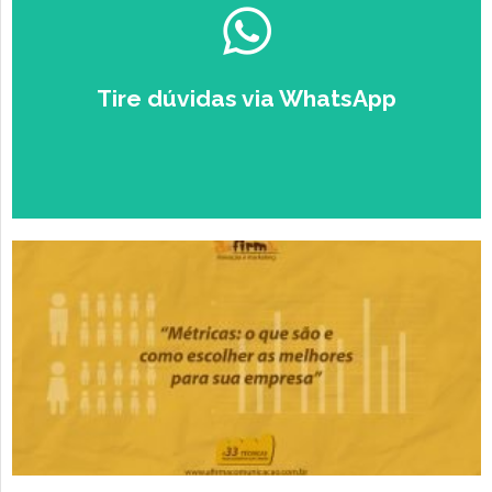
🎓
ESTUDANTE
💼
EMPRESÁRIO
Tire dúvidas via WhatsApp
🤳🏻
Falar com um Especialista no
Zap.