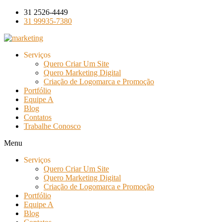
Ir
31 2526-4449
para
31 99935-7380
o
conteúdo
Serviços
Quero Criar Um Site
Quero Marketing Digital
Criação de Logomarca e Promoção
Portfólio
Equipe A
Blog
Contatos
Trabalhe Conosco
Menu
Serviços
Quero Criar Um Site
Quero Marketing Digital
Criação de Logomarca e Promoção
Portfólio
Equipe A
Blog