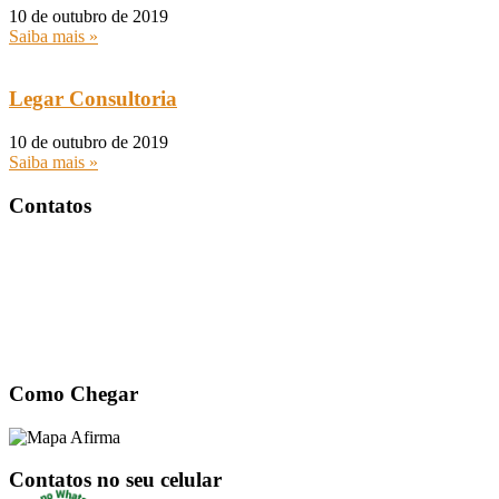
10 de outubro de 2019
Saiba mais »
Legar Consultoria
10 de outubro de 2019
Saiba mais »
Contatos
Ligue agora (31) 2526-4449
afirma@afirmacomunicacao.com.br
Rua Piauí, 69 – lj 05 Santa Efigênia • Belo Horizonte Minas Gerais • 30150-
320
Como Chegar
Contatos no seu celular