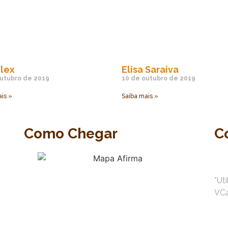
lex
Elisa Saraiva
utubro de 2019
10 de outubro de 2019
is »
Saiba mais »
Como Chegar
C
*Ut
VC
•
50-