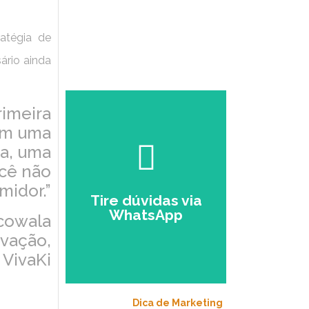
atégia de
ário ainda
Escolha seu
rimeira
perfil:
 em uma
🎓
ESTUDANTE
ma, uma
ocê não
💼
EMPRESÁRIO
midor.”
Tire dúvidas via
WhatsApp
cowala
🤳🏻
Falar com
ovação,
um Especialista
VivaKi
no Zap.
Dica de Marketing