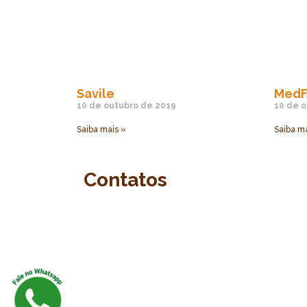
Savile
MedF
10 de outubro de 2019
10 de o
Saiba mais »
Saiba ma
Contatos
Ligue agora (31) 2526-4449
afirma@afirmacomunicacao.com.br
Rua Piauí, 69 – lj 05 Santa Efigênia 
Belo Horizonte Minas Gerais • 301
320