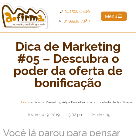
31 2526-4449
Menu
31 99935-7380
Dica de Marketing
#05 – Descubra o
poder da oferta de
bonificação
Home
»
Dica de Marketing #05 – Descubra o poder da oferta de bonificação
fevereiro 19, 2019
,
5:02 pm
,
Marketing
Você já parou para pensar