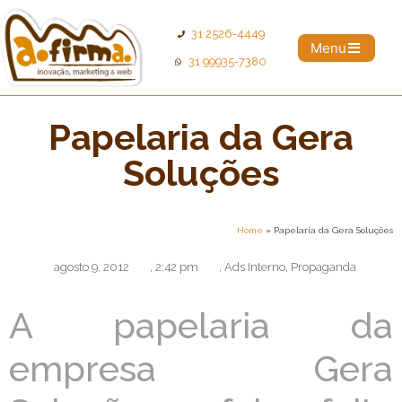
31 2526-4449
Menu
31 99935-7380
Papelaria da Gera
Soluções
Home
»
Papelaria da Gera Soluções
agosto 9, 2012
,
2:42 pm
,
Ads Interno
,
Propaganda
A papelaria da
empresa Gera