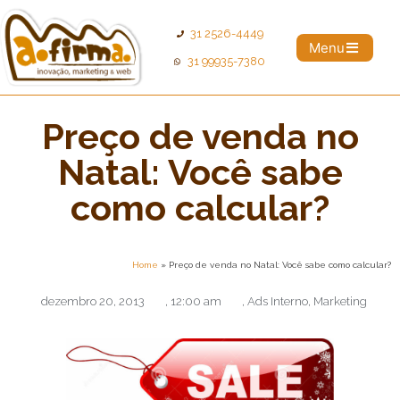
31 2526-4449
Menu
31 99935-7380
Preço de venda no
Natal: Você sabe
como calcular?
Home
»
Preço de venda no Natal: Você sabe como calcular?
dezembro 20, 2013
,
12:00 am
,
Ads Interno
,
Marketing