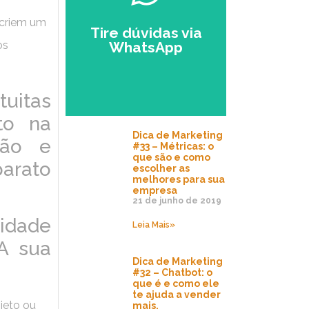
💼
EMPRESÁRIO
 criem um
Tire dúvidas via
WhatsApp
os
🤳🏻
Falar com
um Especialista
no Zap.
uitas
to na
Dica de Marketing
ção e
#33 – Métricas: o
que são e como
arato
escolher as
melhores para sua
empresa
21 de junho de 2019
lidade
Leia Mais»
 A sua
Dica de Marketing
#32 – Chatbot: o
que é e como ele
te ajuda a vender
jeto ou
mais.