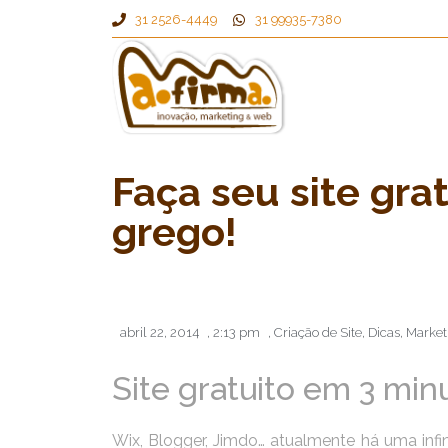
31 2526-4449
31 99935-7380
Faça seu site gra
grego!
abril 22, 2014
,
2:13 pm
,
Criação de Site
,
Dicas
,
Market
Site gratuito em 3 min
Wix, Blogger, Jimdo… atualmente há uma infin