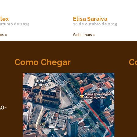
lex
Elisa Saraiva
utubro de 2019
10 de outubro de 2019
is »
Saiba mais »
Como Chegar
C
•
50-