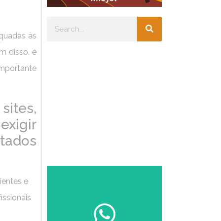
equadas às
m disso, é
importante
ites,
exigir
tados
Escolha seu
ientes e
perfil:
issionais
🎓
ESTUDANTE