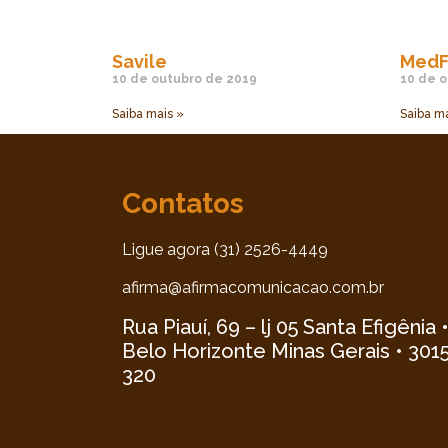
Savile
MedF
10 de outubro de 2019
10 de o
Saiba mais »
Saiba ma
Contatos
Ligue agora (31) 2526-4449
afirma@afirmacomunicacao.com.br
Rua Piauí, 69 – lj 05 Santa Efigênia 
Belo Horizonte Minas Gerais • 301
320