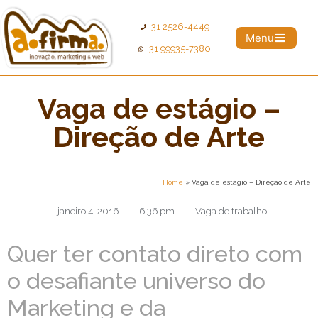
31 2526-4449
Menu
31 99935-7380
Vaga de estágio –
Direção de Arte
Home
»
Vaga de estágio – Direção de Arte
janeiro 4, 2016
,
6:36 pm
,
Vaga de trabalho
Quer ter contato direto com
o desafiante universo do
Marketing e da