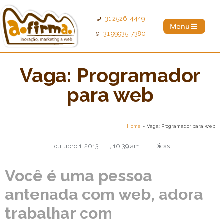
31 2526-4449
Menu
31 99935-7380
Vaga: Programador
para web
Home
»
Vaga: Programador para web
outubro 1, 2013
,
10:39 am
,
Dicas
Você é uma pessoa
antenada com web, adora
trabalhar com