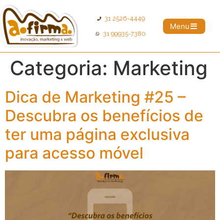
31 2526-4449
Menu
31 99935-7380
Categoria:
Marketing
Dica de Marketing #25 –
Descubra os benefícios de
ter uma página exclusiva
para acesso móvel