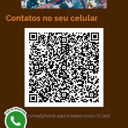
Contatos no seu celular
*Utilize seu smartphone aqui e baixe nosso VCard